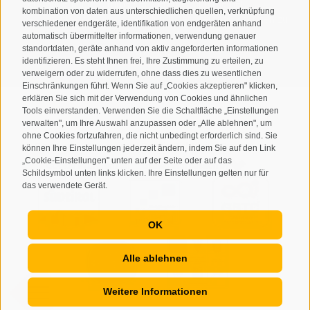
verstanden und stimme der Verarbeitung meiner
kombination von daten aus unterschiedlichen quellen, verknüpfung
personenbezogenen Daten durch den Verantwortlichen zu
verschiedener endgeräte, identifikation von endgeräten anhand
automatisch übermittelter informationen, verwendung genauer
ANMELDEN
standortdaten, geräte anhand von aktiv angeforderten informationen
identifizieren. Es steht Ihnen frei, Ihre Zustimmung zu erteilen, zu
verweigern oder zu widerrufen, ohne dass dies zu wesentlichen
Einschränkungen führt. Wenn Sie auf „Cookies akzeptieren" klicken,
erklären Sie sich mit der Verwendung von Cookies und ähnlichen
Tools einverstanden. Verwenden Sie die Schaltfläche „Einstellungen
verwalten", um Ihre Auswahl anzupassen oder „Alle ablehnen", um
ohne Cookies fortzufahren, die nicht unbedingt erforderlich sind. Sie
Sitemap
Impressum
Cookie-Richtlinie
Privacy
•
•
•
•
können Ihre Einstellungen jederzeit ändern, indem Sie auf den Link
„Cookie-Einstellungen" unten auf der Seite oder auf das
Cookie Präferenzen
created with passion by
•
Schildsymbol unten links klicken. Ihre Einstellungen gelten nur für
das verwendete Gerät.
OK
Alle ablehnen
Weitere Informationen