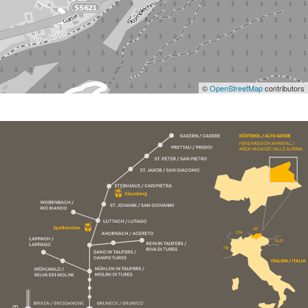
©
OpenStreetMap
contributors