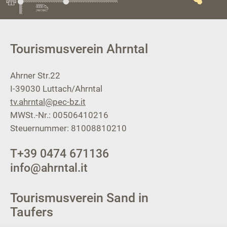
Tourismusverein Ahrntal
Ahrner Str.22
I-39030
Luttach/Ahrntal
tv.ahrntal@pec-bz.it
MWSt.-Nr.: 00506410216
Steuernummer: 81008810210
T
+39 0474 671136
info@ahrntal.it
Tourismusverein Sand in
Taufers