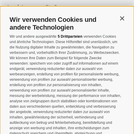
Josef-Jungmann-Str. 8
I-39032
Sand in Taufers
Wir verwenden Cookies und
Contin
MWSt.-Nr: 00518320213
andere Technologien
T
+39 0474 678076
Wir und andere ausgewählte
5 Drittparteien
verwenden Cookies
und ähnliche Technologien. Diese Hilfsmittel sind unerlässlich, um
info@taufers.com
die Nutzung digitaler Inhalte zu gewährleisten, die Navigation zu
verbessern und, vorbehaltlich Ihrer Zustimmung, zu Werbezwecken.
Wir können Ihre Daten zum Beispiel für folgende Zwecke
verwenden: speichern von oder zugriff auf informationen auf einem
endgerät, verwendung reduzierter daten zur auswahl von
werbeanzeigen, erstellung von profilen für personalisierte werbung,
Newsletteranmeldung
verwendung von profilen zur auswahl personalisierter werbung,
erstellung von profilen zur personalisierung von inhalten,
verwendung von profilen zur auswahl personalisierter inhalte,
messung der werbeleistung, messung der performance von inhalten,
analyse von zielgruppen durch statistiken oder kombinationen von
daten aus verschiedenen quellen, entwicklung und verbesserung
der angebote, verwendung reduzierter daten zur auswahl von
inhalten, gewährleistung der sicherheit, verhinderung und
aufdeckung von betrug und fehlerbehebung, bereitstellung und
Ich habe die
Datenschutzbestimmungen
gelesen und
anzeige von werbung und inhalten, ihre entscheidungen zum
datenschutz speichern und übermitteln, abgleichung und