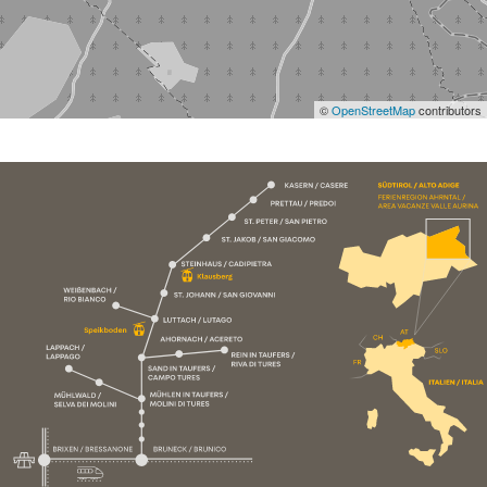
©
OpenStreetMap
contributors