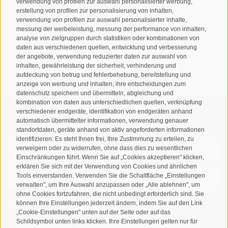
verwendung von profilen zur auswahl personalisierter werbung,
I-39032
Sand in Taufers
erstellung von profilen zur personalisierung von inhalten,
verwendung von profilen zur auswahl personalisierter inhalte,
MWSt.-Nr: 00518320213
messung der werbeleistung, messung der performance von inhalten,
analyse von zielgruppen durch statistiken oder kombinationen von
T
+39 0474 678076
daten aus verschiedenen quellen, entwicklung und verbesserung
der angebote, verwendung reduzierter daten zur auswahl von
info@taufers.com
inhalten, gewährleistung der sicherheit, verhinderung und
aufdeckung von betrug und fehlerbehebung, bereitstellung und
anzeige von werbung und inhalten, ihre entscheidungen zum
datenschutz speichern und übermitteln, abgleichung und
kombination von daten aus unterschiedlichen quellen, verknüpfung
verschiedener endgeräte, identifikation von endgeräten anhand
Newsletteranmeldung
automatisch übermittelter informationen, verwendung genauer
standortdaten, geräte anhand von aktiv angeforderten informationen
identifizieren. Es steht Ihnen frei, Ihre Zustimmung zu erteilen, zu
verweigern oder zu widerrufen, ohne dass dies zu wesentlichen
Einschränkungen führt. Wenn Sie auf „Cookies akzeptieren" klicken,
erklären Sie sich mit der Verwendung von Cookies und ähnlichen
Tools einverstanden. Verwenden Sie die Schaltfläche „Einstellungen
verwalten", um Ihre Auswahl anzupassen oder „Alle ablehnen", um
ohne Cookies fortzufahren, die nicht unbedingt erforderlich sind. Sie
können Ihre Einstellungen jederzeit ändern, indem Sie auf den Link
Ich habe die
Datenschutzbestimmungen
gelesen und
„Cookie-Einstellungen" unten auf der Seite oder auf das
verstanden und stimme der Verarbeitung meiner
Schildsymbol unten links klicken. Ihre Einstellungen gelten nur für