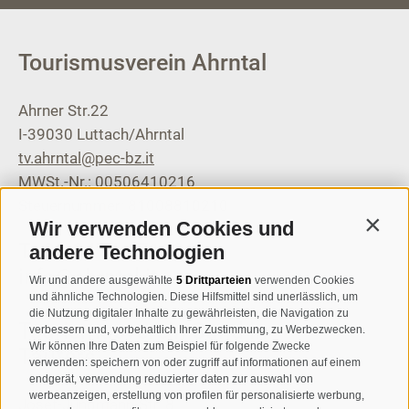
Tourismusverein Ahrntal
Ahrner Str.22
I-39030
Luttach/Ahrntal
tv.ahrntal@pec-bz.it
MWSt.-Nr.: 00506410216
Steuernummer: 81008810210
Wir verwenden Cookies und
Contin
T
+39 0474 671136
andere Technologien
info@ahrntal.it
Wir und andere ausgewählte
5 Drittparteien
verwenden Cookies
und ähnliche Technologien. Diese Hilfsmittel sind unerlässlich, um
die Nutzung digitaler Inhalte zu gewährleisten, die Navigation zu
Tourismusverein Sand in
verbessern und, vorbehaltlich Ihrer Zustimmung, zu Werbezwecken.
Wir können Ihre Daten zum Beispiel für folgende Zwecke
Taufers
verwenden: speichern von oder zugriff auf informationen auf einem
endgerät, verwendung reduzierter daten zur auswahl von
werbeanzeigen, erstellung von profilen für personalisierte werbung,
Josef-Jungmann-Str. 8