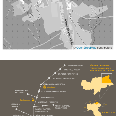
©
OpenStreetMap
contributors