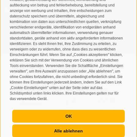
aufdeckung von betrug und fehlerbehebung, bereitstellung und
Ich habe die
Datenschutzbestimmungen
gelesen und
anzeige von werbung und inhalten, ihre entscheidungen zum
datenschutz speichern und übermitteln, abgleichung und
verstanden und stimme der Verarbeitung meiner
kombination von daten aus unterschiedlichen quellen, verknüpfung
personenbezogenen Daten durch den Verantwortlichen zu
verschiedener endgeräte, identifikation von endgeräten anhand
automatisch übermittelter informationen, verwendung genauer
ANMELDEN
standortdaten, geräte anhand von aktiv angeforderten informationen
identifizieren. Es steht Ihnen frei, Ihre Zustimmung zu erteilen, zu
verweigern oder zu widerrufen, ohne dass dies zu wesentlichen
Einschränkungen führt. Wenn Sie auf „Cookies akzeptieren" klicken,
erklären Sie sich mit der Verwendung von Cookies und ähnlichen
Tools einverstanden. Verwenden Sie die Schaltfläche „Einstellungen
verwalten", um Ihre Auswahl anzupassen oder „Alle ablehnen", um
ohne Cookies fortzufahren, die nicht unbedingt erforderlich sind. Sie
Sitemap
Impressum
Cookie-Richtlinie
Privacy
•
•
•
•
können Ihre Einstellungen jederzeit ändern, indem Sie auf den Link
„Cookie-Einstellungen" unten auf der Seite oder auf das
Cookie Präferenzen
created with passion by
•
Schildsymbol unten links klicken. Ihre Einstellungen gelten nur für
das verwendete Gerät.
OK
Alle ablehnen