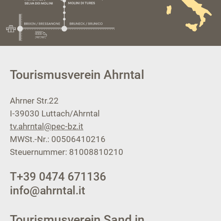
Tourismusverein Ahrntal
Ahrner Str.22
I-39030
Luttach/Ahrntal
tv.ahrntal@pec-bz.it
MWSt.-Nr.: 00506410216
Steuernummer: 81008810210
T
+39 0474 671136
info@ahrntal.it
Tourismusverein Sand in