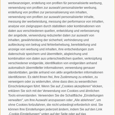
werbeanzeigen, erstellung von profilen für personalisierte werbung,
Newsletteranmeldung
verwendung von profilen zur auswahl personalisierter werbung,
erstellung von profilen zur personalisierung von inhalten,
verwendung von profilen zur auswahl personalisierter inhalte,
messung der werbeleistung, messung der performance von inhalten,
analyse von zielgruppen durch statistiken oder kombinationen von
daten aus verschiedenen quellen, entwicklung und verbesserung
der angebote, verwendung reduzierter daten zur auswahl von
inhalten, gewährleistung der sicherheit, verhinderung und
aufdeckung von betrug und fehlerbehebung, bereitstellung und
Ich habe die
Datenschutzbestimmungen
gelesen und
anzeige von werbung und inhalten, ihre entscheidungen zum
datenschutz speichern und übermitteln, abgleichung und
verstanden und stimme der Verarbeitung meiner
kombination von daten aus unterschiedlichen quellen, verknüpfung
personenbezogenen Daten durch den Verantwortlichen zu
verschiedener endgeräte, identifikation von endgeräten anhand
automatisch übermittelter informationen, verwendung genauer
ANMELDEN
standortdaten, geräte anhand von aktiv angeforderten informationen
identifizieren. Es steht Ihnen frei, Ihre Zustimmung zu erteilen, zu
verweigern oder zu widerrufen, ohne dass dies zu wesentlichen
Einschränkungen führt. Wenn Sie auf „Cookies akzeptieren" klicken,
erklären Sie sich mit der Verwendung von Cookies und ähnlichen
Tools einverstanden. Verwenden Sie die Schaltfläche „Einstellungen
verwalten", um Ihre Auswahl anzupassen oder „Alle ablehnen", um
ohne Cookies fortzufahren, die nicht unbedingt erforderlich sind. Sie
Sitemap
Impressum
Cookie-Richtlinie
Privacy
•
•
•
•
können Ihre Einstellungen jederzeit ändern, indem Sie auf den Link
„Cookie-Einstellungen" unten auf der Seite oder auf das