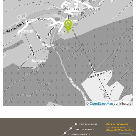
©
OpenStreetMap
contributors