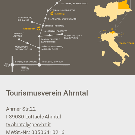
Tourismusverein Ahrntal
Ahrner Str.22
I-39030
Luttach/Ahrntal
tv.ahrntal@pec-bz.it
MWSt.-Nr.: 00506410216