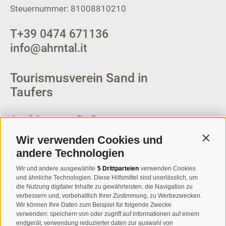
Steuernummer: 81008810210
T
+39 0474 671136
info@ahrntal.it
Tourismusverein Sand in
Taufers
Josef-Jungmann-Str. 8
I-39032
Sand in Taufers
Wir verwenden Cookies und
Contin
MWSt.-Nr: 00518320213
andere Technologien
T
+39 0474 678076
Wir und andere ausgewählte
5 Drittparteien
verwenden Cookies
und ähnliche Technologien. Diese Hilfsmittel sind unerlässlich, um
info@taufers.com
die Nutzung digitaler Inhalte zu gewährleisten, die Navigation zu
verbessern und, vorbehaltlich Ihrer Zustimmung, zu Werbezwecken.
Wir können Ihre Daten zum Beispiel für folgende Zwecke
verwenden: speichern von oder zugriff auf informationen auf einem
endgerät, verwendung reduzierter daten zur auswahl von