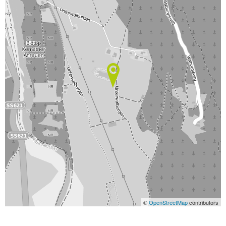
©
OpenStreetMap
contributors