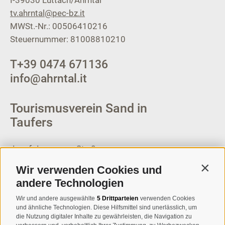
tv.ahrntal@pec-bz.it
MWSt.-Nr.: 00506410216
Steuernummer: 81008810210
T
+39 0474 671136
info@ahrntal.it
Tourismusverein Sand in
Taufers
Josef-Jungmann-Str. 8
I-39032
Sand in Taufers
Wir verwenden Cookies und
Contin
MWSt.-Nr: 00518320213
andere Technologien
T
+39 0474 678076
Wir und andere ausgewählte
5 Drittparteien
verwenden Cookies
und ähnliche Technologien. Diese Hilfsmittel sind unerlässlich, um
info@taufers.com
die Nutzung digitaler Inhalte zu gewährleisten, die Navigation zu