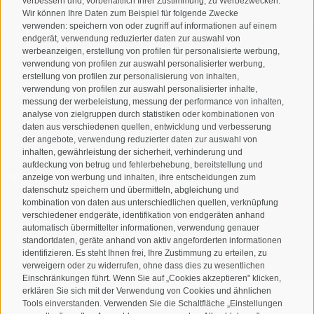
verbessern und, vorbehaltlich Ihrer Zustimmung, zu Werbezwecken.
Wir können Ihre Daten zum Beispiel für folgende Zwecke
verwenden: speichern von oder zugriff auf informationen auf einem
endgerät, verwendung reduzierter daten zur auswahl von
werbeanzeigen, erstellung von profilen für personalisierte werbung,
Newsletteranmeldung
verwendung von profilen zur auswahl personalisierter werbung,
erstellung von profilen zur personalisierung von inhalten,
verwendung von profilen zur auswahl personalisierter inhalte,
messung der werbeleistung, messung der performance von inhalten,
analyse von zielgruppen durch statistiken oder kombinationen von
daten aus verschiedenen quellen, entwicklung und verbesserung
der angebote, verwendung reduzierter daten zur auswahl von
inhalten, gewährleistung der sicherheit, verhinderung und
aufdeckung von betrug und fehlerbehebung, bereitstellung und
Ich habe die
Datenschutzbestimmungen
gelesen und
anzeige von werbung und inhalten, ihre entscheidungen zum
datenschutz speichern und übermitteln, abgleichung und
verstanden und stimme der Verarbeitung meiner
kombination von daten aus unterschiedlichen quellen, verknüpfung
personenbezogenen Daten durch den Verantwortlichen zu
verschiedener endgeräte, identifikation von endgeräten anhand
automatisch übermittelter informationen, verwendung genauer
ANMELDEN
standortdaten, geräte anhand von aktiv angeforderten informationen
identifizieren. Es steht Ihnen frei, Ihre Zustimmung zu erteilen, zu
verweigern oder zu widerrufen, ohne dass dies zu wesentlichen
Einschränkungen führt. Wenn Sie auf „Cookies akzeptieren" klicken,
erklären Sie sich mit der Verwendung von Cookies und ähnlichen
Tools einverstanden. Verwenden Sie die Schaltfläche „Einstellungen