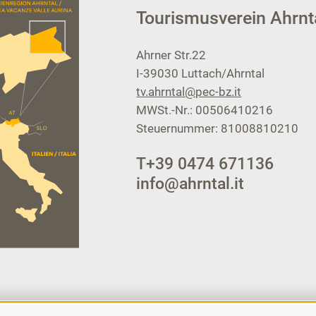
Tourismusverein Ahrnt
Ahrner Str.22
I-39030
Luttach/Ahrntal
tv.ahrntal@pec-bz.it
MWSt.-Nr.: 00506410216
Steuernummer: 81008810210
T
+39 0474 671136
info@ahrntal.it