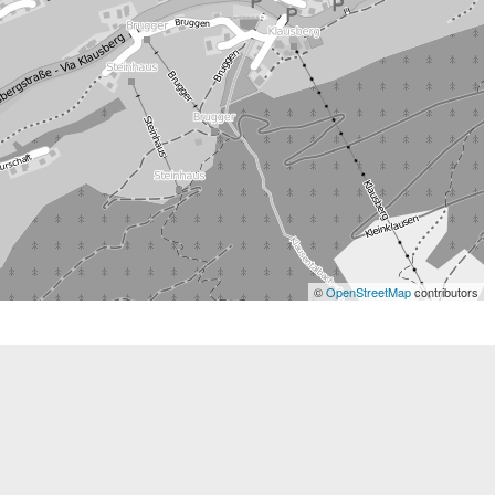
©
OpenStreetMap
contributors