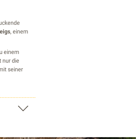
ruckende
eigs
, einem
zu einem
 nur die
it seiner