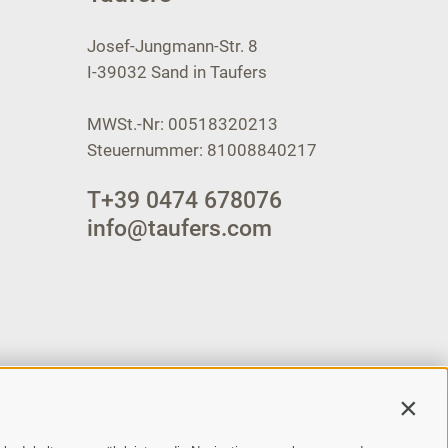
Josef-Jungmann-Str. 8
I-39032
Sand in Taufers
MWSt.-Nr: 00518320213
Steuernummer: 81008840217
T
+39 0474 678076
info@taufers.com
Contin
ANMELDEN