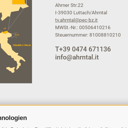
Ahrner Str.22
I-39030
Luttach/Ahrntal
tv.ahrntal@pec-bz.it
MWSt.-Nr.: 00506410216
Steuernummer: 81008810210
T
+39 0474 671136
info@ahrntal.it
hnologien