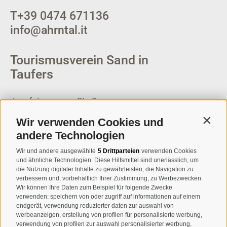
T
+39 0474 671136
info@ahrntal.it
Tourismusverein Sand in
Taufers
Josef-Jungmann-Str. 8
I-39032
Sand in Taufers
Wir verwenden Cookies und
Contin
MWSt.-Nr: 00518320213
andere Technologien
T
+39 0474 678076
Wir und andere ausgewählte
5 Drittparteien
verwenden Cookies
und ähnliche Technologien. Diese Hilfsmittel sind unerlässlich, um
info@taufers.com
die Nutzung digitaler Inhalte zu gewährleisten, die Navigation zu
verbessern und, vorbehaltlich Ihrer Zustimmung, zu Werbezwecken.
Wir können Ihre Daten zum Beispiel für folgende Zwecke
verwenden: speichern von oder zugriff auf informationen auf einem
endgerät, verwendung reduzierter daten zur auswahl von
werbeanzeigen, erstellung von profilen für personalisierte werbung,
Newsletteranmeldung
verwendung von profilen zur auswahl personalisierter werbung,