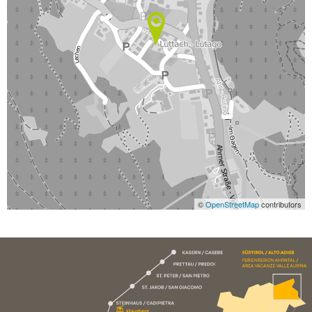
©
OpenStreetMap
contributors