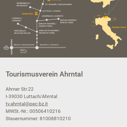
Tourismusverein Ahrntal
Ahrner Str.22
I-39030
Luttach/Ahrntal
tv.ahrntal@pec-bz.it
MWSt.-Nr.: 00506410216
Steuernummer: 81008810210