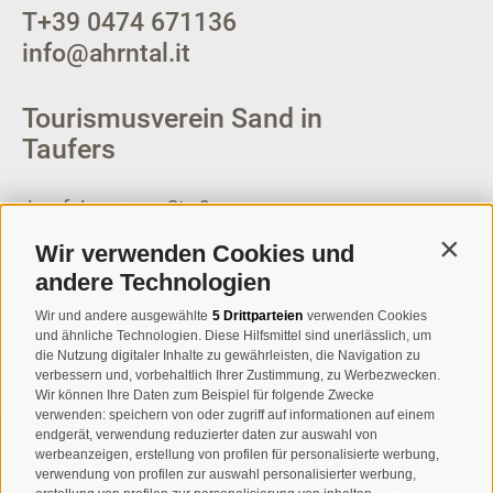
T
+39 0474 671136
info@ahrntal.it
Tourismusverein Sand in
Taufers
Josef-Jungmann-Str. 8
I-39032
Sand in Taufers
Wir verwenden Cookies und
Contin
MWSt.-Nr: 00518320213
andere Technologien
T
+39 0474 678076
Wir und andere ausgewählte
5 Drittparteien
verwenden Cookies
und ähnliche Technologien. Diese Hilfsmittel sind unerlässlich, um
info@taufers.com
die Nutzung digitaler Inhalte zu gewährleisten, die Navigation zu
verbessern und, vorbehaltlich Ihrer Zustimmung, zu Werbezwecken.
Wir können Ihre Daten zum Beispiel für folgende Zwecke
verwenden: speichern von oder zugriff auf informationen auf einem
endgerät, verwendung reduzierter daten zur auswahl von
werbeanzeigen, erstellung von profilen für personalisierte werbung,
Newsletteranmeldung
verwendung von profilen zur auswahl personalisierter werbung,