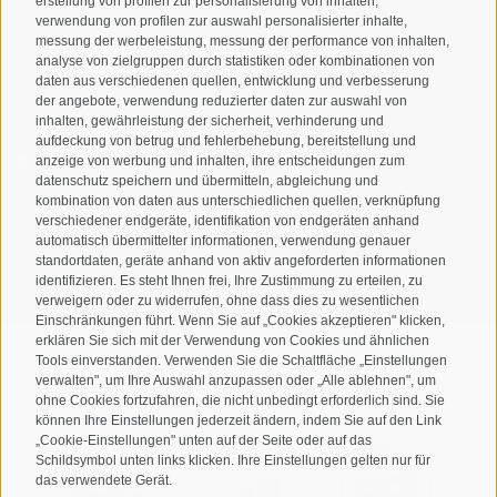
erstellung von profilen zur personalisierung von inhalten,
verwendung von profilen zur auswahl personalisierter inhalte,
messung der werbeleistung, messung der performance von inhalten,
analyse von zielgruppen durch statistiken oder kombinationen von
daten aus verschiedenen quellen, entwicklung und verbesserung
der angebote, verwendung reduzierter daten zur auswahl von
inhalten, gewährleistung der sicherheit, verhinderung und
aufdeckung von betrug und fehlerbehebung, bereitstellung und
Ich habe die
Datenschutzbestimmungen
gelesen und
anzeige von werbung und inhalten, ihre entscheidungen zum
datenschutz speichern und übermitteln, abgleichung und
verstanden und stimme der Verarbeitung meiner
kombination von daten aus unterschiedlichen quellen, verknüpfung
personenbezogenen Daten durch den Verantwortlichen zu
verschiedener endgeräte, identifikation von endgeräten anhand
automatisch übermittelter informationen, verwendung genauer
ANMELDEN
standortdaten, geräte anhand von aktiv angeforderten informationen
identifizieren. Es steht Ihnen frei, Ihre Zustimmung zu erteilen, zu
verweigern oder zu widerrufen, ohne dass dies zu wesentlichen
Einschränkungen führt. Wenn Sie auf „Cookies akzeptieren" klicken,
erklären Sie sich mit der Verwendung von Cookies und ähnlichen
Tools einverstanden. Verwenden Sie die Schaltfläche „Einstellungen
verwalten", um Ihre Auswahl anzupassen oder „Alle ablehnen", um
ohne Cookies fortzufahren, die nicht unbedingt erforderlich sind. Sie
Sitemap
Impressum
Cookie-Richtlinie
Privacy
•
•
•
•
können Ihre Einstellungen jederzeit ändern, indem Sie auf den Link
„Cookie-Einstellungen" unten auf der Seite oder auf das
Cookie Präferenzen
created with passion by
•
Schildsymbol unten links klicken. Ihre Einstellungen gelten nur für
das verwendete Gerät.