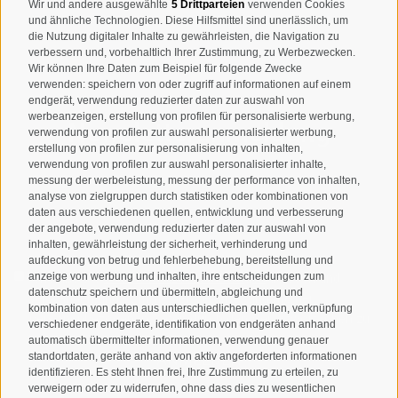
T
+39 0474 678076
Wir und andere ausgewählte
5 Drittparteien
verwenden Cookies
und ähnliche Technologien. Diese Hilfsmittel sind unerlässlich, um
info@taufers.com
die Nutzung digitaler Inhalte zu gewährleisten, die Navigation zu
verbessern und, vorbehaltlich Ihrer Zustimmung, zu Werbezwecken.
Wir können Ihre Daten zum Beispiel für folgende Zwecke
verwenden: speichern von oder zugriff auf informationen auf einem
endgerät, verwendung reduzierter daten zur auswahl von
werbeanzeigen, erstellung von profilen für personalisierte werbung,
Newsletteranmeldung
verwendung von profilen zur auswahl personalisierter werbung,
erstellung von profilen zur personalisierung von inhalten,
verwendung von profilen zur auswahl personalisierter inhalte,
messung der werbeleistung, messung der performance von inhalten,
analyse von zielgruppen durch statistiken oder kombinationen von
daten aus verschiedenen quellen, entwicklung und verbesserung
der angebote, verwendung reduzierter daten zur auswahl von
inhalten, gewährleistung der sicherheit, verhinderung und
aufdeckung von betrug und fehlerbehebung, bereitstellung und
Ich habe die
Datenschutzbestimmungen
gelesen und
anzeige von werbung und inhalten, ihre entscheidungen zum
datenschutz speichern und übermitteln, abgleichung und
verstanden und stimme der Verarbeitung meiner
kombination von daten aus unterschiedlichen quellen, verknüpfung
personenbezogenen Daten durch den Verantwortlichen zu
verschiedener endgeräte, identifikation von endgeräten anhand
automatisch übermittelter informationen, verwendung genauer
ANMELDEN
standortdaten, geräte anhand von aktiv angeforderten informationen
identifizieren. Es steht Ihnen frei, Ihre Zustimmung zu erteilen, zu
verweigern oder zu widerrufen, ohne dass dies zu wesentlichen