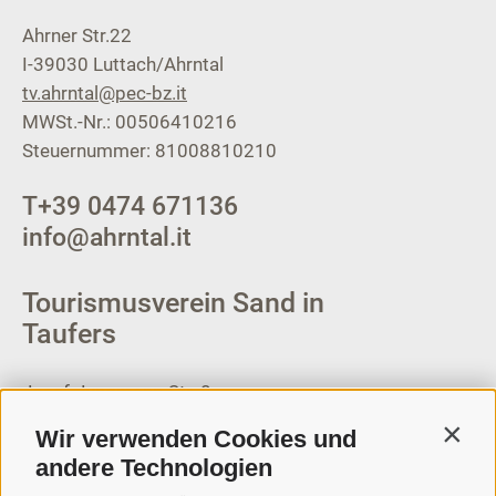
Ahrner Str.22
I-39030
Luttach/Ahrntal
tv.ahrntal@pec-bz.it
MWSt.-Nr.: 00506410216
Steuernummer: 81008810210
T
+39 0474 671136
info@ahrntal.it
Tourismusverein Sand in
Taufers
Josef-Jungmann-Str. 8
I-39032
Sand in Taufers
Wir verwenden Cookies und
Contin
MWSt.-Nr: 00518320213
andere Technologien