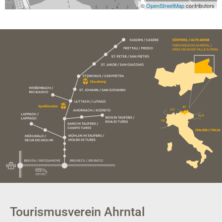
©
OpenStreetMap
contributors
Tourismusverein Ahrntal