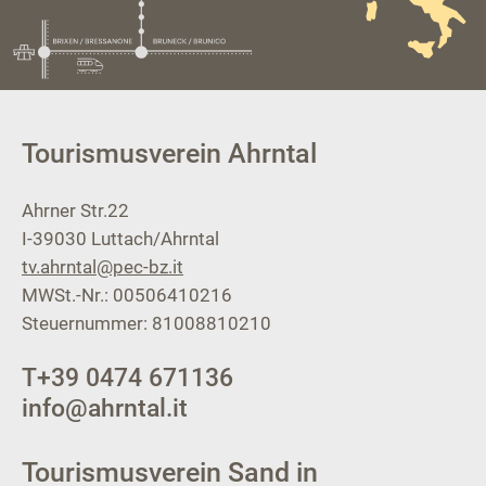
Tourismusverein Ahrntal
Ahrner Str.22
I-39030
Luttach/Ahrntal
tv.ahrntal@pec-bz.it
MWSt.-Nr.: 00506410216
Steuernummer: 81008810210
T
+39 0474 671136
info@ahrntal.it
Tourismusverein Sand in