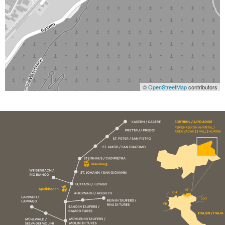
©
OpenStreetMap
contributors