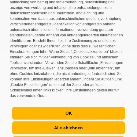
aufdeckung von betrug und fehlerbehebung, bereitstellung und
Ich habe die
Datenschutzbestimmungen
gelesen und
anzeige von werbung und inhalten, ihre entscheidungen zum
datenschutz speichern und übermitteln, abgleichung und
verstanden und stimme der Verarbeitung meiner
kombination von daten aus unterschiedlichen quellen, verknüpfung
personenbezogenen Daten durch den Verantwortlichen zu
verschiedener endgeräte, identifikation von endgeräten anhand
automatisch übermittelter informationen, verwendung genauer
ANMELDEN
standortdaten, geräte anhand von aktiv angeforderten informationen
identifizieren. Es steht Ihnen frei, Ihre Zustimmung zu erteilen, zu
verweigern oder zu widerrufen, ohne dass dies zu wesentlichen
Einschränkungen führt. Wenn Sie auf „Cookies akzeptieren" klicken,
erklären Sie sich mit der Verwendung von Cookies und ähnlichen
Tools einverstanden. Verwenden Sie die Schaltfläche „Einstellungen
verwalten", um Ihre Auswahl anzupassen oder „Alle ablehnen", um
ohne Cookies fortzufahren, die nicht unbedingt erforderlich sind. Sie
Sitemap
Impressum
Cookie-Richtlinie
Privacy
•
•
•
•
können Ihre Einstellungen jederzeit ändern, indem Sie auf den Link
„Cookie-Einstellungen" unten auf der Seite oder auf das
Cookie Präferenzen
created with passion by
•
Schildsymbol unten links klicken. Ihre Einstellungen gelten nur für
das verwendete Gerät.
OK
Alle ablehnen