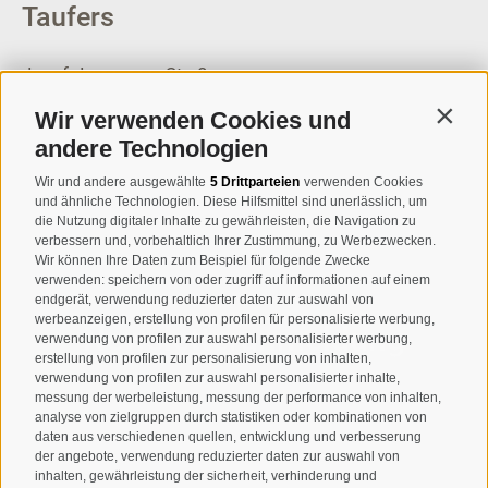
Taufers
Josef-Jungmann-Str. 8
I-39032
Sand in Taufers
Wir verwenden Cookies und
Contin
MWSt.-Nr: 00518320213
andere Technologien
T
+39 0474 678076
Wir und andere ausgewählte
5 Drittparteien
verwenden Cookies
und ähnliche Technologien. Diese Hilfsmittel sind unerlässlich, um
info@taufers.com
die Nutzung digitaler Inhalte zu gewährleisten, die Navigation zu
verbessern und, vorbehaltlich Ihrer Zustimmung, zu Werbezwecken.
Wir können Ihre Daten zum Beispiel für folgende Zwecke
verwenden: speichern von oder zugriff auf informationen auf einem
endgerät, verwendung reduzierter daten zur auswahl von
werbeanzeigen, erstellung von profilen für personalisierte werbung,
Newsletteranmeldung
verwendung von profilen zur auswahl personalisierter werbung,
erstellung von profilen zur personalisierung von inhalten,
verwendung von profilen zur auswahl personalisierter inhalte,
messung der werbeleistung, messung der performance von inhalten,
analyse von zielgruppen durch statistiken oder kombinationen von
daten aus verschiedenen quellen, entwicklung und verbesserung
der angebote, verwendung reduzierter daten zur auswahl von
inhalten, gewährleistung der sicherheit, verhinderung und