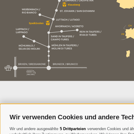
Wir verwenden Cookies und andere Tec
Newsletteranmeldung
Wir und andere ausgewählte
5 Drittparteien
verwenden Cookies und ähnli