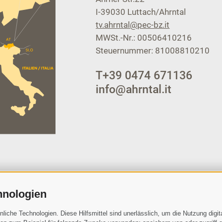
I-39030
Luttach/Ahrntal
tv.ahrntal@pec-bz.it
MWSt.-Nr.: 00506410216
Steuernummer: 81008810210
T
+39 0474 671136
info@ahrntal.it
hnologien
che Technologien. Diese Hilfsmittel sind unerlässlich, um die Nutzung digita