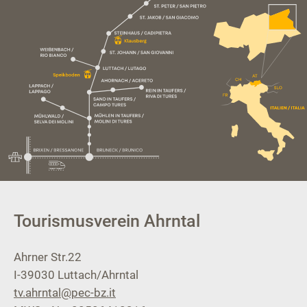
Tourismusverein Ahrntal
Ahrner Str.22
I-39030
Luttach/Ahrntal
tv.ahrntal@pec-bz.it