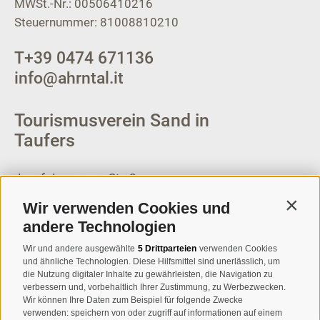
MWSt.-Nr.: 00506410216
Steuernummer: 81008810210
T
+39 0474 671136
info@ahrntal.it
Tourismusverein Sand in
Taufers
Josef-Jungmann-Str. 8
I-39032
Sand in Taufers
Wir verwenden Cookies und
Contin
MWSt.-Nr: 00518320213
andere Technologien
T
+39 0474 678076
Wir und andere ausgewählte
5 Drittparteien
verwenden Cookies
und ähnliche Technologien. Diese Hilfsmittel sind unerlässlich, um
info@taufers.com
die Nutzung digitaler Inhalte zu gewährleisten, die Navigation zu
verbessern und, vorbehaltlich Ihrer Zustimmung, zu Werbezwecken.
Wir können Ihre Daten zum Beispiel für folgende Zwecke
verwenden: speichern von oder zugriff auf informationen auf einem