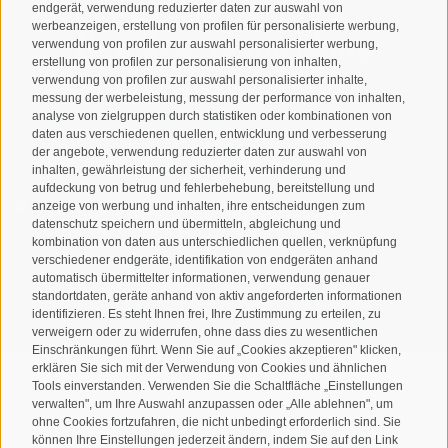
endgerät, verwendung reduzierter daten zur auswahl von
werbeanzeigen, erstellung von profilen für personalisierte werbung,
Newsletteranmeldung
verwendung von profilen zur auswahl personalisierter werbung,
erstellung von profilen zur personalisierung von inhalten,
verwendung von profilen zur auswahl personalisierter inhalte,
messung der werbeleistung, messung der performance von inhalten,
analyse von zielgruppen durch statistiken oder kombinationen von
daten aus verschiedenen quellen, entwicklung und verbesserung
der angebote, verwendung reduzierter daten zur auswahl von
inhalten, gewährleistung der sicherheit, verhinderung und
aufdeckung von betrug und fehlerbehebung, bereitstellung und
Ich habe die
Datenschutzbestimmungen
gelesen und
anzeige von werbung und inhalten, ihre entscheidungen zum
datenschutz speichern und übermitteln, abgleichung und
verstanden und stimme der Verarbeitung meiner
kombination von daten aus unterschiedlichen quellen, verknüpfung
personenbezogenen Daten durch den Verantwortlichen zu
verschiedener endgeräte, identifikation von endgeräten anhand
automatisch übermittelter informationen, verwendung genauer
ANMELDEN
standortdaten, geräte anhand von aktiv angeforderten informationen
identifizieren. Es steht Ihnen frei, Ihre Zustimmung zu erteilen, zu
verweigern oder zu widerrufen, ohne dass dies zu wesentlichen
Einschränkungen führt. Wenn Sie auf „Cookies akzeptieren" klicken,
erklären Sie sich mit der Verwendung von Cookies und ähnlichen
Tools einverstanden. Verwenden Sie die Schaltfläche „Einstellungen
verwalten", um Ihre Auswahl anzupassen oder „Alle ablehnen", um
ohne Cookies fortzufahren, die nicht unbedingt erforderlich sind. Sie
Sitemap
Impressum
Cookie-Richtlinie
Privacy
•
•
•
•
können Ihre Einstellungen jederzeit ändern, indem Sie auf den Link