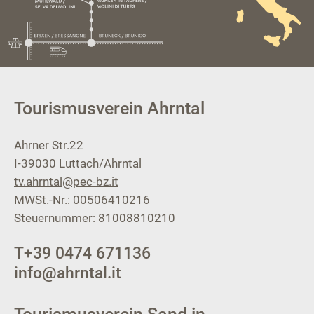
Tourismusverein Ahrntal
Ahrner Str.22
I-39030
Luttach/Ahrntal
tv.ahrntal@pec-bz.it
MWSt.-Nr.: 00506410216
Steuernummer: 81008810210
T
+39 0474 671136
info@ahrntal.it