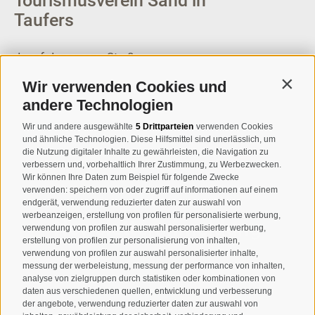
Tourismusverein Sand in
Taufers
Josef-Jungmann-Str. 8
I-39032
Sand in Taufers
Wir verwenden Cookies und
Contin
MWSt.-Nr: 00518320213
andere Technologien
T
+39 0474 678076
Wir und andere ausgewählte
5 Drittparteien
verwenden Cookies
und ähnliche Technologien. Diese Hilfsmittel sind unerlässlich, um
info@taufers.com
die Nutzung digitaler Inhalte zu gewährleisten, die Navigation zu
verbessern und, vorbehaltlich Ihrer Zustimmung, zu Werbezwecken.
Wir können Ihre Daten zum Beispiel für folgende Zwecke
verwenden: speichern von oder zugriff auf informationen auf einem
endgerät, verwendung reduzierter daten zur auswahl von
werbeanzeigen, erstellung von profilen für personalisierte werbung,
Newsletteranmeldung
verwendung von profilen zur auswahl personalisierter werbung,
erstellung von profilen zur personalisierung von inhalten,
verwendung von profilen zur auswahl personalisierter inhalte,
messung der werbeleistung, messung der performance von inhalten,
analyse von zielgruppen durch statistiken oder kombinationen von
daten aus verschiedenen quellen, entwicklung und verbesserung
der angebote, verwendung reduzierter daten zur auswahl von