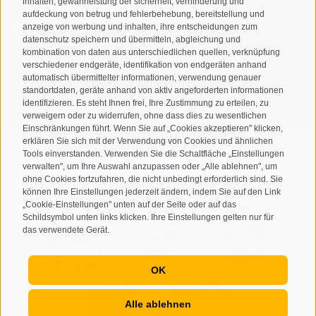
inhalten, gewährleistung der sicherheit, verhinderung und
aufdeckung von betrug und fehlerbehebung, bereitstellung und
Ich habe die
Datenschutzbestimmungen
gelesen und
anzeige von werbung und inhalten, ihre entscheidungen zum
datenschutz speichern und übermitteln, abgleichung und
verstanden und stimme der Verarbeitung meiner
kombination von daten aus unterschiedlichen quellen, verknüpfung
personenbezogenen Daten durch den Verantwortlichen zu
verschiedener endgeräte, identifikation von endgeräten anhand
automatisch übermittelter informationen, verwendung genauer
ANMELDEN
standortdaten, geräte anhand von aktiv angeforderten informationen
identifizieren. Es steht Ihnen frei, Ihre Zustimmung zu erteilen, zu
verweigern oder zu widerrufen, ohne dass dies zu wesentlichen
Einschränkungen führt. Wenn Sie auf „Cookies akzeptieren" klicken,
erklären Sie sich mit der Verwendung von Cookies und ähnlichen
Tools einverstanden. Verwenden Sie die Schaltfläche „Einstellungen
verwalten", um Ihre Auswahl anzupassen oder „Alle ablehnen", um
ohne Cookies fortzufahren, die nicht unbedingt erforderlich sind. Sie
Sitemap
Impressum
Cookie-Richtlinie
Privacy
•
•
•
•
können Ihre Einstellungen jederzeit ändern, indem Sie auf den Link
„Cookie-Einstellungen" unten auf der Seite oder auf das
Cookie Präferenzen
created with passion by
•
Schildsymbol unten links klicken. Ihre Einstellungen gelten nur für
das verwendete Gerät.
OK
Alle ablehnen