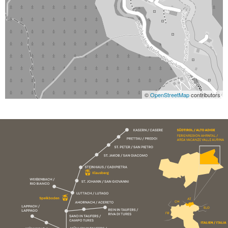
©
OpenStreetMap
contributors