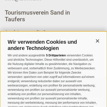
Tourismusverein Sand in
Taufers
Josef-Jungmann-Str. 8
I-39032
Sand in Taufers
Wir verwenden Cookies und
Contin
MWSt.-Nr: 00518320213
andere Technologien
T
+39 0474 678076
Wir und andere ausgewählte
5 Drittparteien
verwenden Cookies
und ähnliche Technologien. Diese Hilfsmittel sind unerlässlich, um
info@taufers.com
die Nutzung digitaler Inhalte zu gewährleisten, die Navigation zu
verbessern und, vorbehaltlich Ihrer Zustimmung, zu Werbezwecken.
Wir können Ihre Daten zum Beispiel für folgende Zwecke
verwenden: speichern von oder zugriff auf informationen auf einem
endgerät, verwendung reduzierter daten zur auswahl von
werbeanzeigen, erstellung von profilen für personalisierte werbung,
Newsletteranmeldung
verwendung von profilen zur auswahl personalisierter werbung,
erstellung von profilen zur personalisierung von inhalten,
verwendung von profilen zur auswahl personalisierter inhalte,
messung der werbeleistung, messung der performance von inhalten,
analyse von zielgruppen durch statistiken oder kombinationen von