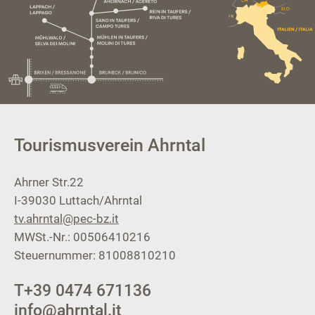
Tourismusverein Ahrntal
Ahrner Str.22
I-39030
Luttach/Ahrntal
tv.ahrntal@pec-bz.it
MWSt.-Nr.: 00506410216
Steuernummer: 81008810210
T
+39 0474 671136
info@ahrntal.it