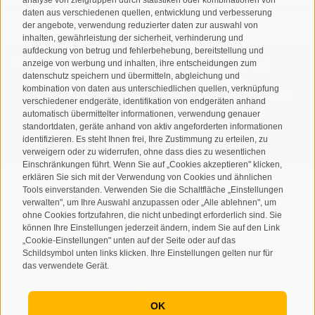
daten aus verschiedenen quellen, entwicklung und verbesserung
der angebote, verwendung reduzierter daten zur auswahl von
inhalten, gewährleistung der sicherheit, verhinderung und
aufdeckung von betrug und fehlerbehebung, bereitstellung und
anzeige von werbung und inhalten, ihre entscheidungen zum
Ich habe die
Datenschutzbestimmungen
gelesen und
datenschutz speichern und übermitteln, abgleichung und
verstanden und stimme der Verarbeitung meiner
kombination von daten aus unterschiedlichen quellen, verknüpfung
personenbezogenen Daten durch den Verantwortlichen zu
verschiedener endgeräte, identifikation von endgeräten anhand
automatisch übermittelter informationen, verwendung genauer
standortdaten, geräte anhand von aktiv angeforderten informationen
ANMELDEN
identifizieren. Es steht Ihnen frei, Ihre Zustimmung zu erteilen, zu
verweigern oder zu widerrufen, ohne dass dies zu wesentlichen
Einschränkungen führt. Wenn Sie auf „Cookies akzeptieren" klicken,
erklären Sie sich mit der Verwendung von Cookies und ähnlichen
Tools einverstanden. Verwenden Sie die Schaltfläche „Einstellungen
verwalten", um Ihre Auswahl anzupassen oder „Alle ablehnen", um
ohne Cookies fortzufahren, die nicht unbedingt erforderlich sind. Sie
Sitemap
Impressum
Cookie-Richtlinie
Privacy
•
•
•
•
können Ihre Einstellungen jederzeit ändern, indem Sie auf den Link
„Cookie-Einstellungen" unten auf der Seite oder auf das
Cookie Präferenzen
created with passion by
•
Schildsymbol unten links klicken. Ihre Einstellungen gelten nur für
das verwendete Gerät.
OK