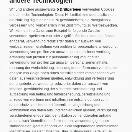
andere Technologien
T
+39 0474 678076
Wir und andere ausgewählte
5 Drittparteien
verwenden Cookies
und ähnliche Technologien. Diese Hilfsmittel sind unerlässlich, um
info@taufers.com
die Nutzung digitaler Inhalte zu gewährleisten, die Navigation zu
verbessern und, vorbehaltlich Ihrer Zustimmung, zu Werbezwecken.
Wir können Ihre Daten zum Beispiel für folgende Zwecke
verwenden: speichern von oder zugriff auf informationen auf einem
endgerät, verwendung reduzierter daten zur auswahl von
werbeanzeigen, erstellung von profilen für personalisierte werbung,
Newsletteranmeldung
verwendung von profilen zur auswahl personalisierter werbung,
erstellung von profilen zur personalisierung von inhalten,
verwendung von profilen zur auswahl personalisierter inhalte,
messung der werbeleistung, messung der performance von inhalten,
analyse von zielgruppen durch statistiken oder kombinationen von
daten aus verschiedenen quellen, entwicklung und verbesserung
der angebote, verwendung reduzierter daten zur auswahl von
inhalten, gewährleistung der sicherheit, verhinderung und
aufdeckung von betrug und fehlerbehebung, bereitstellung und
Ich habe die
Datenschutzbestimmungen
gelesen und
anzeige von werbung und inhalten, ihre entscheidungen zum
datenschutz speichern und übermitteln, abgleichung und
verstanden und stimme der Verarbeitung meiner
kombination von daten aus unterschiedlichen quellen, verknüpfung
personenbezogenen Daten durch den Verantwortlichen zu
verschiedener endgeräte, identifikation von endgeräten anhand
automatisch übermittelter informationen, verwendung genauer
ANMELDEN
standortdaten, geräte anhand von aktiv angeforderten informationen
identifizieren. Es steht Ihnen frei, Ihre Zustimmung zu erteilen, zu