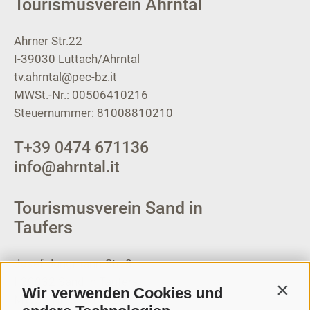
Tourismusverein Ahrntal
Ahrner Str.22
I-39030
Luttach/Ahrntal
tv.ahrntal@pec-bz.it
MWSt.-Nr.: 00506410216
Steuernummer: 81008810210
T
+39 0474 671136
info@ahrntal.it
Tourismusverein Sand in
Taufers
Josef-Jungmann-Str. 8
I-39032
Sand in Taufers
Wir verwenden Cookies und
Contin
MWSt.-Nr: 00518320213