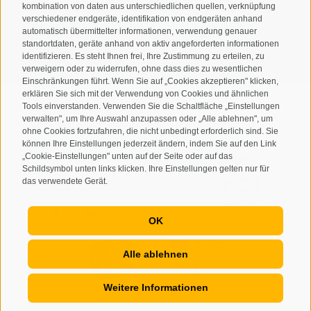
kombination von daten aus unterschiedlichen quellen, verknüpfung
personenbezogenen Daten durch den Verantwortlichen zu
verschiedener endgeräte, identifikation von endgeräten anhand
automatisch übermittelter informationen, verwendung genauer
ANMELDEN
standortdaten, geräte anhand von aktiv angeforderten informationen
identifizieren. Es steht Ihnen frei, Ihre Zustimmung zu erteilen, zu
verweigern oder zu widerrufen, ohne dass dies zu wesentlichen
Einschränkungen führt. Wenn Sie auf „Cookies akzeptieren" klicken,
erklären Sie sich mit der Verwendung von Cookies und ähnlichen
Tools einverstanden. Verwenden Sie die Schaltfläche „Einstellungen
verwalten", um Ihre Auswahl anzupassen oder „Alle ablehnen", um
ohne Cookies fortzufahren, die nicht unbedingt erforderlich sind. Sie
Sitemap
Impressum
Cookie-Richtlinie
Privacy
•
•
•
•
können Ihre Einstellungen jederzeit ändern, indem Sie auf den Link
„Cookie-Einstellungen" unten auf der Seite oder auf das
Cookie Präferenzen
created with passion by
•
Schildsymbol unten links klicken. Ihre Einstellungen gelten nur für
das verwendete Gerät.
OK
Alle ablehnen
Weitere Informationen