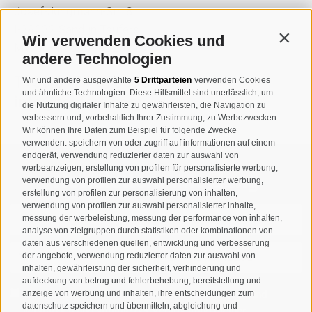
Josef-Jungmann-Str. 8
I-39032
Sand in Taufers
Wir verwenden Cookies und
Contin
MWSt.-Nr: 00518320213
andere Technologien
T
+39 0474 678076
Wir und andere ausgewählte
5 Drittparteien
verwenden Cookies
und ähnliche Technologien. Diese Hilfsmittel sind unerlässlich, um
info@taufers.com
die Nutzung digitaler Inhalte zu gewährleisten, die Navigation zu
verbessern und, vorbehaltlich Ihrer Zustimmung, zu Werbezwecken.
Wir können Ihre Daten zum Beispiel für folgende Zwecke
verwenden: speichern von oder zugriff auf informationen auf einem
endgerät, verwendung reduzierter daten zur auswahl von
werbeanzeigen, erstellung von profilen für personalisierte werbung,
Newsletteranmeldung
verwendung von profilen zur auswahl personalisierter werbung,
erstellung von profilen zur personalisierung von inhalten,
verwendung von profilen zur auswahl personalisierter inhalte,
messung der werbeleistung, messung der performance von inhalten,
analyse von zielgruppen durch statistiken oder kombinationen von
daten aus verschiedenen quellen, entwicklung und verbesserung
der angebote, verwendung reduzierter daten zur auswahl von
inhalten, gewährleistung der sicherheit, verhinderung und
aufdeckung von betrug und fehlerbehebung, bereitstellung und
Ich habe die
Datenschutzbestimmungen
gelesen und
anzeige von werbung und inhalten, ihre entscheidungen zum
datenschutz speichern und übermitteln, abgleichung und
verstanden und stimme der Verarbeitung meiner