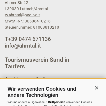
Ahrner Str.22
I-39030
Luttach/Ahrntal
tv.ahrntal@pec-bz.it
MWSt.-Nr.: 00506410216
Steuernummer: 81008810210
T
+39 0474 671136
info@ahrntal.it
Tourismusverein Sand in
Taufers
Josef-Jungmann-Str. 8
I-39032
Sand in Taufers
Wir verwenden Cookies und
Contin
MWSt.-Nr: 00518320213
andere Technologien
T
+39 0474 678076
Wir und andere ausgewählte
5 Drittparteien
verwenden Cookies