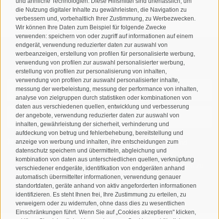
und ähnliche Technologien. Diese Hilfsmittel sind unerlässlich, um
info@taufers.com
die Nutzung digitaler Inhalte zu gewährleisten, die Navigation zu
verbessern und, vorbehaltlich Ihrer Zustimmung, zu Werbezwecken.
Wir können Ihre Daten zum Beispiel für folgende Zwecke
verwenden: speichern von oder zugriff auf informationen auf einem
endgerät, verwendung reduzierter daten zur auswahl von
werbeanzeigen, erstellung von profilen für personalisierte werbung,
Newsletteranmeldung
verwendung von profilen zur auswahl personalisierter werbung,
erstellung von profilen zur personalisierung von inhalten,
verwendung von profilen zur auswahl personalisierter inhalte,
messung der werbeleistung, messung der performance von inhalten,
analyse von zielgruppen durch statistiken oder kombinationen von
daten aus verschiedenen quellen, entwicklung und verbesserung
der angebote, verwendung reduzierter daten zur auswahl von
inhalten, gewährleistung der sicherheit, verhinderung und
aufdeckung von betrug und fehlerbehebung, bereitstellung und
Ich habe die
Datenschutzbestimmungen
gelesen und
anzeige von werbung und inhalten, ihre entscheidungen zum
datenschutz speichern und übermitteln, abgleichung und
verstanden und stimme der Verarbeitung meiner
kombination von daten aus unterschiedlichen quellen, verknüpfung
personenbezogenen Daten durch den Verantwortlichen zu
verschiedener endgeräte, identifikation von endgeräten anhand
automatisch übermittelter informationen, verwendung genauer
ANMELDEN
standortdaten, geräte anhand von aktiv angeforderten informationen
identifizieren. Es steht Ihnen frei, Ihre Zustimmung zu erteilen, zu
verweigern oder zu widerrufen, ohne dass dies zu wesentlichen
Einschränkungen führt. Wenn Sie auf „Cookies akzeptieren" klicken,