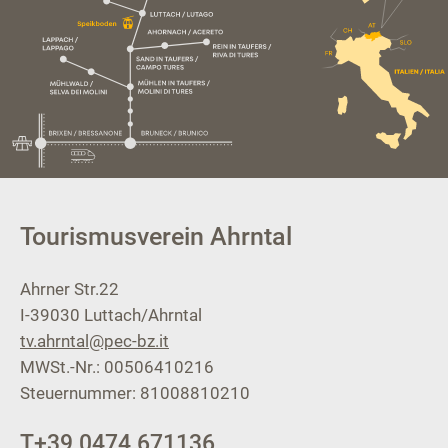
Tourismusverein Ahrntal
Ahrner Str.22
I-39030
Luttach/Ahrntal
tv.ahrntal@pec-bz.it
MWSt.-Nr.: 00506410216
Steuernummer: 81008810210
T
+39 0474 671136