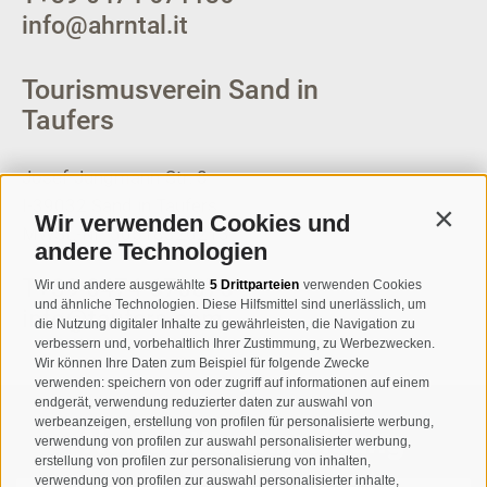
info@ahrntal.it
Tourismusverein Sand in
Taufers
Josef-Jungmann-Str. 8
I-39032
Sand in Taufers
Wir verwenden Cookies und
Contin
MWSt.-Nr: 00518320213
andere Technologien
T
+39 0474 678076
Wir und andere ausgewählte
5 Drittparteien
verwenden Cookies
und ähnliche Technologien. Diese Hilfsmittel sind unerlässlich, um
info@taufers.com
die Nutzung digitaler Inhalte zu gewährleisten, die Navigation zu
verbessern und, vorbehaltlich Ihrer Zustimmung, zu Werbezwecken.
Wir können Ihre Daten zum Beispiel für folgende Zwecke
verwenden: speichern von oder zugriff auf informationen auf einem
endgerät, verwendung reduzierter daten zur auswahl von
werbeanzeigen, erstellung von profilen für personalisierte werbung,
Newsletteranmeldung
verwendung von profilen zur auswahl personalisierter werbung,
erstellung von profilen zur personalisierung von inhalten,
verwendung von profilen zur auswahl personalisierter inhalte,