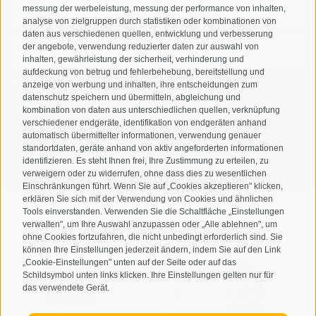
messung der werbeleistung, messung der performance von inhalten,
analyse von zielgruppen durch statistiken oder kombinationen von
daten aus verschiedenen quellen, entwicklung und verbesserung
der angebote, verwendung reduzierter daten zur auswahl von
inhalten, gewährleistung der sicherheit, verhinderung und
aufdeckung von betrug und fehlerbehebung, bereitstellung und
anzeige von werbung und inhalten, ihre entscheidungen zum
Ich habe die
Datenschutzbestimmungen
gelesen und
datenschutz speichern und übermitteln, abgleichung und
verstanden und stimme der Verarbeitung meiner
kombination von daten aus unterschiedlichen quellen, verknüpfung
personenbezogenen Daten durch den Verantwortlichen zu
verschiedener endgeräte, identifikation von endgeräten anhand
automatisch übermittelter informationen, verwendung genauer
standortdaten, geräte anhand von aktiv angeforderten informationen
ANMELDEN
identifizieren. Es steht Ihnen frei, Ihre Zustimmung zu erteilen, zu
verweigern oder zu widerrufen, ohne dass dies zu wesentlichen
Einschränkungen führt. Wenn Sie auf „Cookies akzeptieren" klicken,
erklären Sie sich mit der Verwendung von Cookies und ähnlichen
Tools einverstanden. Verwenden Sie die Schaltfläche „Einstellungen
verwalten", um Ihre Auswahl anzupassen oder „Alle ablehnen", um
ohne Cookies fortzufahren, die nicht unbedingt erforderlich sind. Sie
Sitemap
Impressum
Cookie-Richtlinie
Privacy
•
•
•
•
können Ihre Einstellungen jederzeit ändern, indem Sie auf den Link
„Cookie-Einstellungen" unten auf der Seite oder auf das
Cookie Präferenzen
created with passion by
•
Schildsymbol unten links klicken. Ihre Einstellungen gelten nur für
das verwendete Gerät.