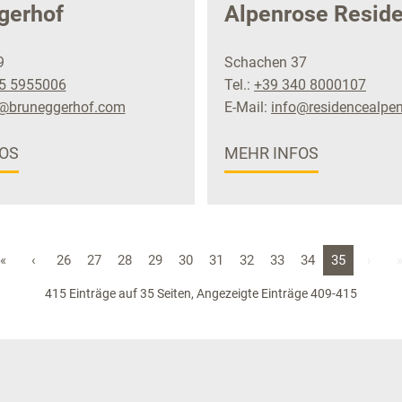
gerhof
Alpenrose Resid
9
Schachen 37
5 5955006
Tel.:
+39 340 8000107
o@bruneggerhof.com
E-Mail:
info@residencealpe
OS
MEHR INFOS
«
‹
26
27
28
29
30
31
32
33
34
35
›
415 Einträge auf 35 Seiten, Angezeigte Einträge 409-415