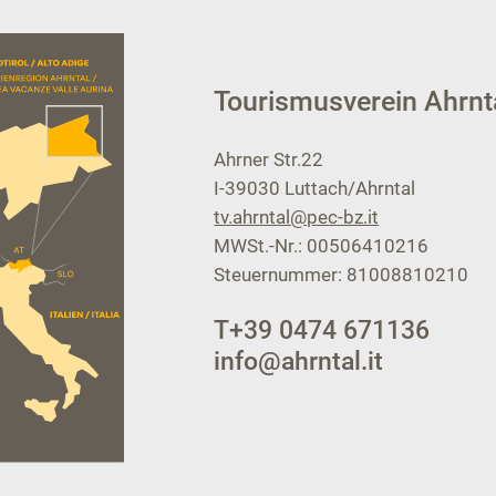
Tourismusverein Ahrnt
Ahrner Str.22
I-39030
Luttach/Ahrntal
tv.ahrntal@pec-bz.it
MWSt.-Nr.: 00506410216
Steuernummer: 81008810210
T
+39 0474 671136
info@ahrntal.it