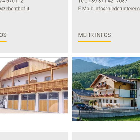
74 670112
Tel.:
+39 371 4217087
@zehenthof.it
E-Mail:
info@niederunterer.
OS
MEHR INFOS