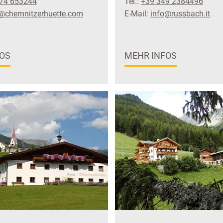
74 653244
Tel.:
+39 349 2384496
@chemnitzerhuette.com
E-Mail:
info@russbach.it
OS
MEHR INFOS