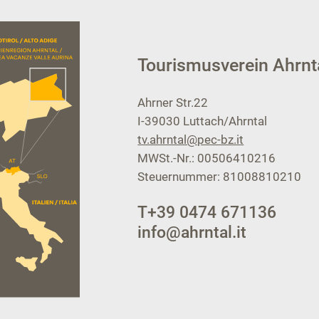
Tourismusverein Ahrnt
Ahrner Str.22
I-39030
Luttach/Ahrntal
tv.ahrntal@pec-bz.it
MWSt.-Nr.: 00506410216
Steuernummer: 81008810210
T
+39 0474 671136
info@ahrntal.it