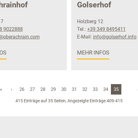
hrainhof
Golserhof
 7
Holzberg 12
8 9022888
Tel.:
+39 349 8495411
@oberachrain.com
E-Mail:
info@golserhof.info
OS
MEHR INFOS
«
‹
26
27
28
29
30
31
32
33
34
35
›
415 Einträge auf 35 Seiten, Angezeigte Einträge 409-415