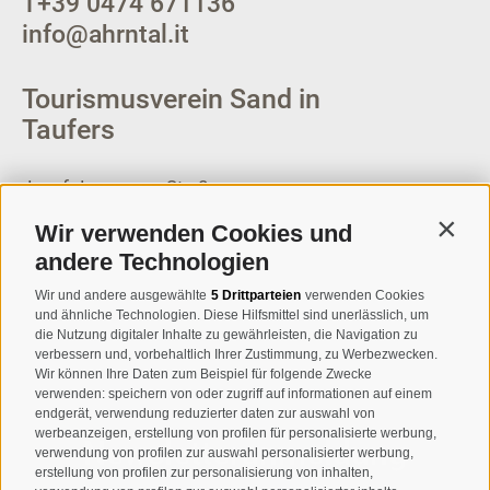
T
+39 0474 671136
info@ahrntal.it
Tourismusverein Sand in
Taufers
Josef-Jungmann-Str. 8
I-39032
Sand in Taufers
Wir verwenden Cookies und
Contin
MWSt.-Nr: 00518320213
andere Technologien
T
+39 0474 678076
Wir und andere ausgewählte
5 Drittparteien
verwenden Cookies
und ähnliche Technologien. Diese Hilfsmittel sind unerlässlich, um
info@taufers.com
die Nutzung digitaler Inhalte zu gewährleisten, die Navigation zu
verbessern und, vorbehaltlich Ihrer Zustimmung, zu Werbezwecken.
Wir können Ihre Daten zum Beispiel für folgende Zwecke
verwenden: speichern von oder zugriff auf informationen auf einem
endgerät, verwendung reduzierter daten zur auswahl von
werbeanzeigen, erstellung von profilen für personalisierte werbung,
Newsletteranmeldung
verwendung von profilen zur auswahl personalisierter werbung,
erstellung von profilen zur personalisierung von inhalten,