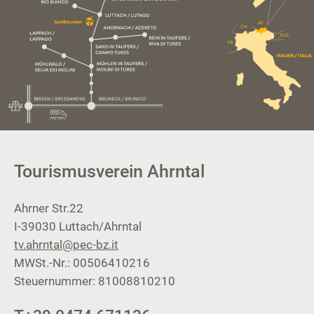
Tourismusverein Ahrntal
Ahrner Str.22
I-39030
Luttach/Ahrntal
tv.ahrntal@pec-bz.it
MWSt.-Nr.: 00506410216
Steuernummer: 81008810210