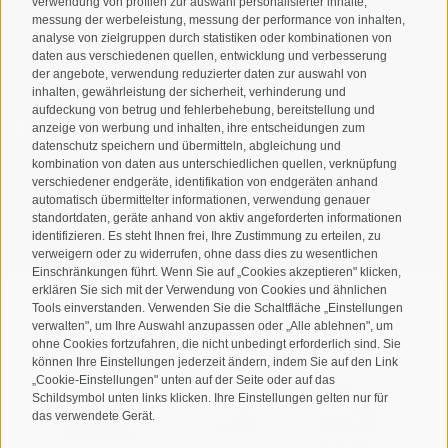
verwendung von profilen zur auswahl personalisierter inhalte,
messung der werbeleistung, messung der performance von inhalten,
analyse von zielgruppen durch statistiken oder kombinationen von
daten aus verschiedenen quellen, entwicklung und verbesserung
der angebote, verwendung reduzierter daten zur auswahl von
inhalten, gewährleistung der sicherheit, verhinderung und
aufdeckung von betrug und fehlerbehebung, bereitstellung und
anzeige von werbung und inhalten, ihre entscheidungen zum
Ich habe die
Datenschutzbestimmungen
gelesen und
datenschutz speichern und übermitteln, abgleichung und
verstanden und stimme der Verarbeitung meiner
kombination von daten aus unterschiedlichen quellen, verknüpfung
personenbezogenen Daten durch den Verantwortlichen zu
verschiedener endgeräte, identifikation von endgeräten anhand
automatisch übermittelter informationen, verwendung genauer
standortdaten, geräte anhand von aktiv angeforderten informationen
ANMELDEN
identifizieren. Es steht Ihnen frei, Ihre Zustimmung zu erteilen, zu
verweigern oder zu widerrufen, ohne dass dies zu wesentlichen
Einschränkungen führt. Wenn Sie auf „Cookies akzeptieren" klicken,
erklären Sie sich mit der Verwendung von Cookies und ähnlichen
Tools einverstanden. Verwenden Sie die Schaltfläche „Einstellungen
verwalten", um Ihre Auswahl anzupassen oder „Alle ablehnen", um
ohne Cookies fortzufahren, die nicht unbedingt erforderlich sind. Sie
Sitemap
Impressum
Cookie-Richtlinie
Privacy
•
•
•
•
können Ihre Einstellungen jederzeit ändern, indem Sie auf den Link
„Cookie-Einstellungen" unten auf der Seite oder auf das
Cookie Präferenzen
created with passion by
•
Schildsymbol unten links klicken. Ihre Einstellungen gelten nur für
das verwendete Gerät.