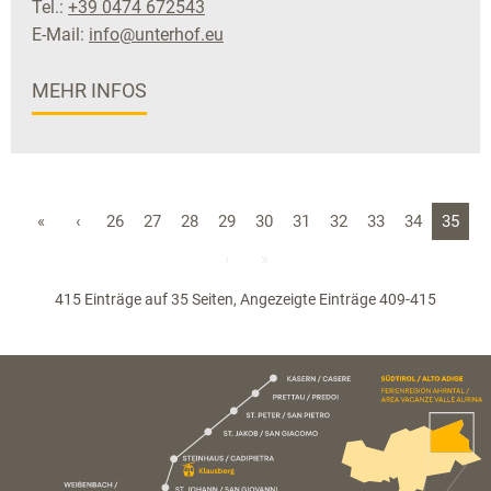
Tel.:
+39 0474 672543
E-Mail:
info@unterhof.eu
MEHR INFOS
«
‹
26
27
28
29
30
31
32
33
34
35
›
»
415 Einträge auf 35 Seiten, Angezeigte Einträge 409-415