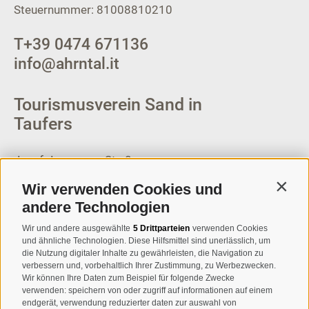
Steuernummer: 81008810210
T
+39 0474 671136
info@ahrntal.it
Tourismusverein Sand in
Taufers
Josef-Jungmann-Str. 8
I-39032
Sand in Taufers
Wir verwenden Cookies und
Contin
MWSt.-Nr: 00518320213
andere Technologien
T
+39 0474 678076
Wir und andere ausgewählte
5 Drittparteien
verwenden Cookies
und ähnliche Technologien. Diese Hilfsmittel sind unerlässlich, um
info@taufers.com
die Nutzung digitaler Inhalte zu gewährleisten, die Navigation zu
verbessern und, vorbehaltlich Ihrer Zustimmung, zu Werbezwecken.
Wir können Ihre Daten zum Beispiel für folgende Zwecke
verwenden: speichern von oder zugriff auf informationen auf einem
endgerät, verwendung reduzierter daten zur auswahl von