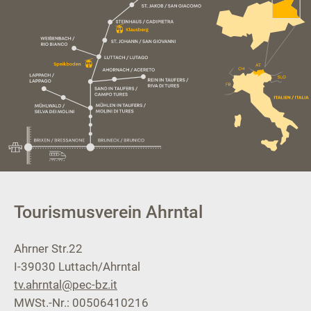
Tourismusverein Ahrntal
Ahrner Str.22
I-39030
Luttach/Ahrntal
tv.ahrntal@pec-bz.it
MWSt.-Nr.: 00506410216