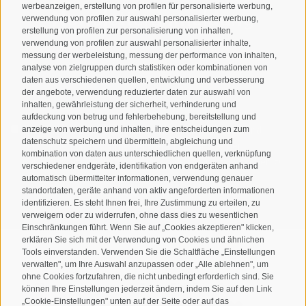
werbeanzeigen, erstellung von profilen für personalisierte werbung,
Newsletteranmeldung
verwendung von profilen zur auswahl personalisierter werbung,
erstellung von profilen zur personalisierung von inhalten,
verwendung von profilen zur auswahl personalisierter inhalte,
messung der werbeleistung, messung der performance von inhalten,
analyse von zielgruppen durch statistiken oder kombinationen von
daten aus verschiedenen quellen, entwicklung und verbesserung
der angebote, verwendung reduzierter daten zur auswahl von
inhalten, gewährleistung der sicherheit, verhinderung und
aufdeckung von betrug und fehlerbehebung, bereitstellung und
Ich habe die
Datenschutzbestimmungen
gelesen und
anzeige von werbung und inhalten, ihre entscheidungen zum
datenschutz speichern und übermitteln, abgleichung und
verstanden und stimme der Verarbeitung meiner
kombination von daten aus unterschiedlichen quellen, verknüpfung
personenbezogenen Daten durch den Verantwortlichen zu
verschiedener endgeräte, identifikation von endgeräten anhand
automatisch übermittelter informationen, verwendung genauer
ANMELDEN
standortdaten, geräte anhand von aktiv angeforderten informationen
identifizieren. Es steht Ihnen frei, Ihre Zustimmung zu erteilen, zu
verweigern oder zu widerrufen, ohne dass dies zu wesentlichen
Einschränkungen führt. Wenn Sie auf „Cookies akzeptieren" klicken,
erklären Sie sich mit der Verwendung von Cookies und ähnlichen
Tools einverstanden. Verwenden Sie die Schaltfläche „Einstellungen
verwalten", um Ihre Auswahl anzupassen oder „Alle ablehnen", um
ohne Cookies fortzufahren, die nicht unbedingt erforderlich sind. Sie
Sitemap
Impressum
Cookie-Richtlinie
Privacy
•
•
•
•
können Ihre Einstellungen jederzeit ändern, indem Sie auf den Link
„Cookie-Einstellungen" unten auf der Seite oder auf das
Cookie Präferenzen
•