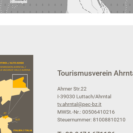
Tourismusverein Ahrnt
Ahrner Str.22
I-39030
Luttach/Ahrntal
tv.ahrntal@pec-bz.it
MWSt.-Nr.: 00506410216
Steuernummer: 81008810210