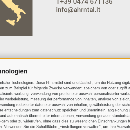
T
+39 0474 671136
info@ahrntal.it
hnologien
che Technologien. Diese Hilfsmittel sind unerlässlich, um die Nutzung digita
n zum Beispiel für folgende Zwecke verwenden: speichern von oder zugriff a
die
Datenschutzbestimmungen
gelesen und verstanden und stimme 
lisierte werbung, verwendung von profilen zur auswahl personalisierter werbun
ch den Verantwortlichen zu
 der werbeleistung, messung der performance von inhalten, analyse von zielgr
wendung reduzierter daten zur auswahl von inhalten, gewährleistung der sich
ihre entscheidungen zum datenschutz speichern und übermitteln, abgleichung 
hand automatisch übermittelter informationen, verwendung genauer standortda
rweigern oder zu widerrufen, ohne dass dies zu wesentlichen Einschränkungen f
. Verwenden Sie die Schaltfläche „Einstellungen verwalten", um Ihre Auswah
Sitemap
Impressum
Cookie-R
•
•