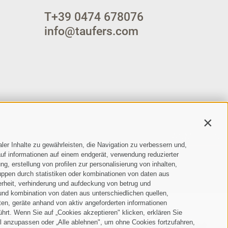
T
+39 0474 678076
info@taufers.com
Contin
ANMELDEN
ler Inhalte zu gewährleisten, die Navigation zu verbessern und,
uf informationen auf einem endgerät, verwendung reduzierter
der Verarbeitung meiner personenbezogenen
g, erstellung von profilen zur personalisierung von inhalten,
uppen durch statistiken oder kombinationen von daten aus
erheit, verhinderung und aufdeckung von betrug und
und kombination von daten aus unterschiedlichen quellen,
ten, geräte anhand von aktiv angeforderten informationen
ührt. Wenn Sie auf „Cookies akzeptieren" klicken, erklären Sie
l anzupassen oder „Alle ablehnen", um ohne Cookies fortzufahren,
ichtlinie
Privacy
Cookie Präferenzen
created with passion by
•
•
•