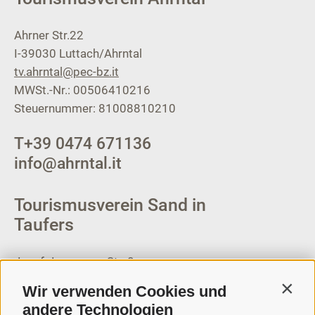
Ahrner Str.22
I-39030
Luttach/Ahrntal
tv.ahrntal@pec-bz.it
MWSt.-Nr.: 00506410216
Steuernummer: 81008810210
T
+39 0474 671136
info@ahrntal.it
Tourismusverein Sand in
Taufers
Josef-Jungmann-Str. 8
I-39032
Sand in Taufers
Wir verwenden Cookies und
Contin
MWSt.-Nr: 00518320213
andere Technologien