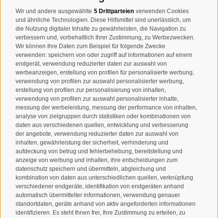
T
+39 0474 678076
Wir und andere ausgewählte
5 Drittparteien
verwenden Cookies
und ähnliche Technologien. Diese Hilfsmittel sind unerlässlich, um
info@taufers.com
die Nutzung digitaler Inhalte zu gewährleisten, die Navigation zu
verbessern und, vorbehaltlich Ihrer Zustimmung, zu Werbezwecken.
Wir können Ihre Daten zum Beispiel für folgende Zwecke
verwenden: speichern von oder zugriff auf informationen auf einem
endgerät, verwendung reduzierter daten zur auswahl von
werbeanzeigen, erstellung von profilen für personalisierte werbung,
Newsletteranmeldung
verwendung von profilen zur auswahl personalisierter werbung,
erstellung von profilen zur personalisierung von inhalten,
verwendung von profilen zur auswahl personalisierter inhalte,
messung der werbeleistung, messung der performance von inhalten,
analyse von zielgruppen durch statistiken oder kombinationen von
daten aus verschiedenen quellen, entwicklung und verbesserung
der angebote, verwendung reduzierter daten zur auswahl von
inhalten, gewährleistung der sicherheit, verhinderung und
aufdeckung von betrug und fehlerbehebung, bereitstellung und
Ich habe die
Datenschutzbestimmungen
gelesen und
anzeige von werbung und inhalten, ihre entscheidungen zum
datenschutz speichern und übermitteln, abgleichung und
verstanden und stimme der Verarbeitung meiner
kombination von daten aus unterschiedlichen quellen, verknüpfung
personenbezogenen Daten durch den Verantwortlichen zu
verschiedener endgeräte, identifikation von endgeräten anhand
automatisch übermittelter informationen, verwendung genauer
ANMELDEN
standortdaten, geräte anhand von aktiv angeforderten informationen
identifizieren. Es steht Ihnen frei, Ihre Zustimmung zu erteilen, zu