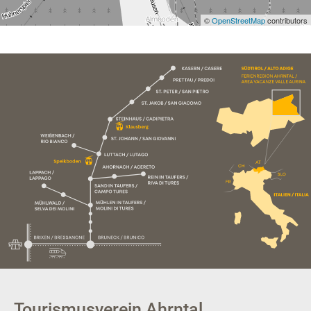
©
OpenStreetMap
contributors
Tourismusverein Ahrntal