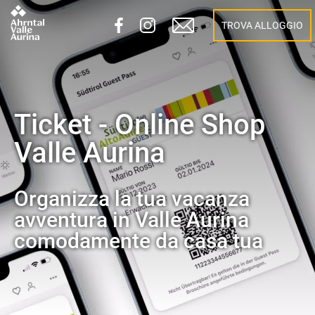
TROVA ALLOGGIO
Ticket - Online Shop
Valle Aurina
Organizza la tua vacanza
avventura in Valle Aurina
comodamente da casa tua