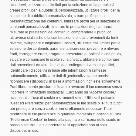
Registrazione Newsletter
accedervi, utilizzare dati limitati per la selezione della pubblicità,
creare profili per la pubblicità personalizzata, utilizzare profili per la
selezione di pubblicità personalizzata, creare profili per la
personalizzazione dei contenuti, utilizzare profili per la selezione di
contenuti personalizzati, misurare le prestazioni degli annunci,
misurare le prestazioni dei contenuti, comprendere il pubblico
attraverso statistiche o la combinazione di dati provenienti da fonti
diverse, sviluppare e migliorare i servizi, utilizzare dati limitati per la
selezione dei contenuti, garantire la sicurezza, prevenire e rilevare
Letto e compreso la
privacy policy
, autorizzo il Titolare al
frodi, correggere errori, erogare e presentare pubblicità e contenuto,
trattamento dei dati personali
salvare e comunicare le scelte sulla privacy, abbinare e combinare
dati provenienti da altre fonti di dati, collegare diversi dispositivi,
identificare i dispositivi in base alle informazioni trasmesse
ABBONARSI
automaticamente, utilizzare dati di geolocalizzazione precisi,
riconoscere i dispositivi in base a informazioni richieste attivamente.
Puoi liberamente prestare, rifiutare o revocare il tuo consenso senza
incorrere in limitazioni sostanziali. Cliccando su "Accetta cookie,"
acconsenti all'uso di cookie e strumenti simili. Utilizza il pulsante
"Gestisci Preferenze" per personalizzare le tue scelte o "Rifiuta tutto"
per proseguire senza cookie non strettamente necessari. Puoi
Mappa del sito
Credits
Cookie Policy
Privacy
•
•
•
•
modificare le tue preferenze in qualsiasi momento cliccando sul link
"Preferenze Cookie" in fondo alla pagina o sull'icona dello scudo in
Preferenze Cookies
created with passion by
•
basso a sinistra. Le tue preferenze si applicheranno al solo
dispositivo in uso.