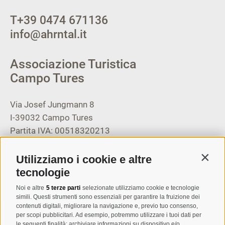
T
+39 0474 671136
info@ahrntal.it
Associazione Turistica
Campo Tures
Via Josef Jungmann 8
I-39032
Campo Tures
Partita IVA: 00518320213
T
+39 0474 678076
Utilizziamo i cookie e altre
Contin
info@taufers.com
tecnologie
Noi e altre
5 terze parti
selezionate utilizziamo cookie e tecnologie
simili. Questi strumenti sono essenziali per garantire la fruizione dei
contenuti digitali, migliorare la navigazione e, previo tuo consenso,
per scopi pubblicitari. Ad esempio, potremmo utilizzare i tuoi dati per
le seguenti finalità: archiviare informazioni su dispositivo e/o