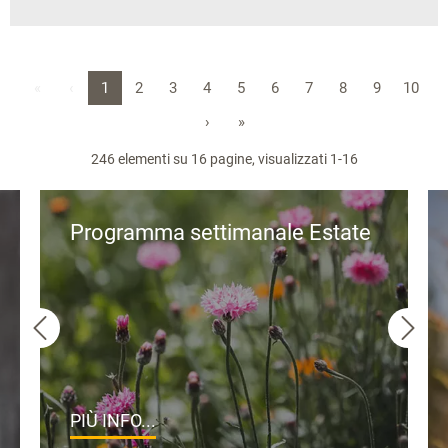
«
‹
1
2
3
4
5
6
7
8
9
10
›
»
246 elementi su 16 pagine, visualizzati 1-16
Programma settimanale Estate
PIÙ INFO...